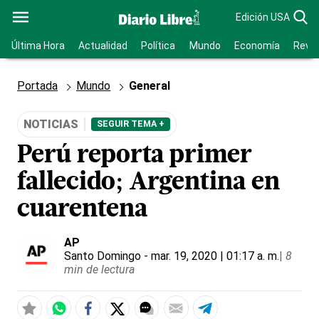
Edición USA
Última Hora
Actualidad
Política
Mundo
Economía
Revis
Portada
Mundo
General
NOTICIAS
SEGUIR TEMA +
Perú reporta primer
fallecido; Argentina en
cuarentena
AP
Santo Domingo
- mar. 19, 2020 | 01:17 a. m.
|
8
min de lectura