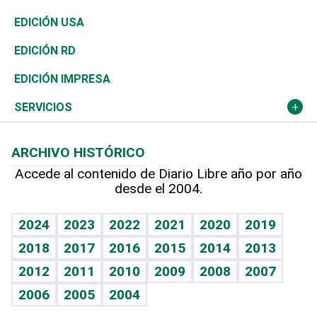
Reportajes
África
Vivienda
Buena Vida
Ciclismo
De buena tinta
Tecnología
Economía
EDICIÓN USA
Ocenanía
Telecom.
Sociales
Tenis
En Directo
Historia
Revista
EDICIÓN RD
Caribe
Global y variable
Novedades
Olimpismo
Frente al Statu Quo
Despertando al gigante
Deportes
EDICIÓN IMPRESA
Resto del mundo
Economía personal
Podcast Arte Libre
Más deportes
El Espía
Cambio climático
Opinión
SERVICIOS
Macroeconomía
Mi mascota
Resultados deportivos
Noticiero Poteleche
Planeta
Efemérides
ARCHIVO HISTÓRICO
Hablando con el pediatra
Línea de hit
Columnistas
Hecho en casa
Cumpleaños
Accede al contenido de Diario Libre año por año
desde el 2004.
Diario de nutrición
Libreta deportiva
Lecturas
Mundo gamer
RSS
Vida y familia
BRV
Más firmas
Guía del dinero
Horóscopos
2024
2023
2022
2021
2020
2019
Eñe
TBT Deportivo
2018
2017
2016
2015
2014
2013
Juegos
2012
2011
2010
2009
2008
2007
Celebrando la vida
2006
2005
2004
Sin complejos