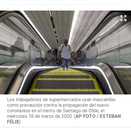
Los trabajadores de supermercados usan mascarillas
como precaución contra la propagación del nuevo
coronavirus en el metro de Santiago de Chile, el
miércoles 18 de marzo de 2020. (
AP FOTO / ESTEBAN
FÉLIX
)