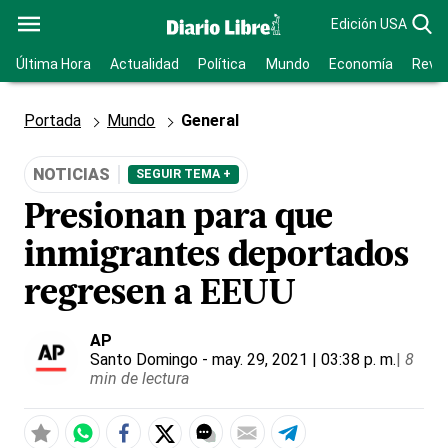
Edición USA
Última Hora
Actualidad
Política
Mundo
Economía
Revis
Portada
Mundo
General
NOTICIAS
SEGUIR TEMA +
Presionan para que
inmigrantes deportados
regresen a EEUU
AP
Santo Domingo
- may. 29, 2021 | 03:38 p. m.
|
8
min de lectura