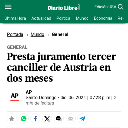
Edición USA
Última Hora
Actualidad
Política
Mundo
Economía
Revis
Portada
Mundo
General
GENERAL
Presta juramento tercer
canciller de Austria en
dos meses
AP
Santo Domingo
- dic. 06, 2021 | 07:28 p. m.
|
2
min de lectura