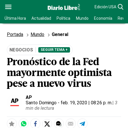
Edición USA
Última Hora
Actualidad
Política
Mundo
Economía
Revis
Portada
Mundo
General
NEGOCIOS
SEGUIR TEMA +
Pronóstico de la Fed
mayormente optimista
pese a nuevo virus
AP
Santo Domingo
- feb. 19, 2020 | 08:26 p. m.
|
3
min de lectura