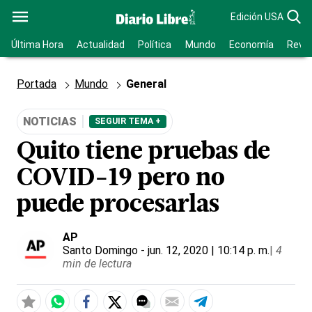
Edición USA
Última Hora
Actualidad
Política
Mundo
Economía
Revis
Portada
Mundo
General
NOTICIAS
SEGUIR TEMA +
Quito tiene pruebas de
COVID-19 pero no
puede procesarlas
AP
Santo Domingo
- jun. 12, 2020 | 10:14 p. m.
|
4
min de lectura