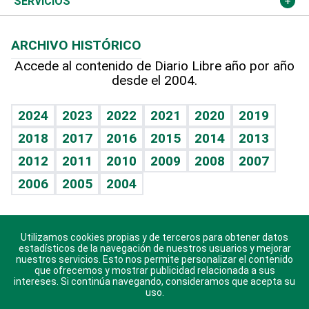
Cambio climático
Opinión
SERVICIOS
Macroeconomía
Mi mascota
Resultados deportivos
Lecturas
Planeta
Efemérides
ARCHIVO HISTÓRICO
Hablando con el pediatra
Línea de hit
Más firmas
Hecho en casa
Cumpleaños
Accede al contenido de Diario Libre año por año
desde el 2004.
Diario de nutrición
BRV
Mundo gamer
RSS
Vida y familia
TBT Deportivo
Guía del dinero
Horóscopos
2024
2023
2022
2021
2020
2019
Eñe
2018
2017
2016
2015
2014
2013
Crucigramas
2012
2011
2010
2009
2008
2007
Celebrando la vida
2006
2005
2004
Sin complejos
En pocas palabras
Utilizamos cookies propias y de terceros para obtener datos
Descarga nuestras aplicaciones para Android, iOS y
Escuchando al corazón
estadísticos de la navegación de nuestros usuarios y mejorar
sistema Huawei.
nuestros servicios. Esto nos permite personalizar el contenido
que ofrecemos y mostrar publicidad relacionada a sus
Economía Personal
intereses. Si continúa navegando, consideramos que acepta su
uso.
Consulta Libre