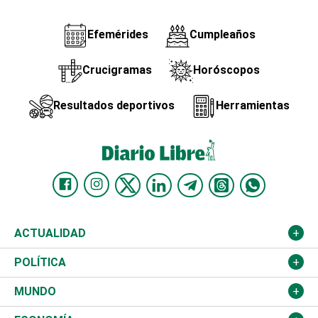
Efemérides
Cumpleaños
Crucigramas
Horóscopos
Resultados deportivos
Herramientas
ACTUALIDAD
Nacional
POLÍTICA
Ciudad
Partidos
MUNDO