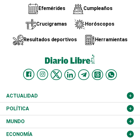
Efemérides
Cumpleaños
Crucigramas
Horóscopos
Resultados deportivos
Herramientas
ACTUALIDAD
Nacional
POLÍTICA
Ciudad
Partidos
MUNDO
Educación
JCE
Estados Unidos
ECONOMÍA