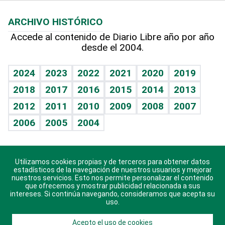
Macroeconomía
Mi mascota
Resultados deportivos
Lecturas
Planeta
Efemérides
ARCHIVO HISTÓRICO
Hablando con el pediatra
Línea de hit
Más firmas
Hecho en casa
Cumpleaños
Accede al contenido de Diario Libre año por año
desde el 2004.
Diario de nutrición
BRV
Mundo gamer
RSS
Vida y familia
TBT Deportivo
Guía del dinero
Horóscopos
2024
2023
2022
2021
2020
2019
Eñe
2018
2017
2016
2015
2014
2013
Crucigramas
2012
2011
2010
2009
2008
2007
Celebrando la vida
2006
2005
2004
Sin complejos
En pocas palabras
Utilizamos cookies propias y de terceros para obtener datos
Descarga nuestras aplicaciones para Android, iOS y
Escuchando al corazón
estadísticos de la navegación de nuestros usuarios y mejorar
sistema Huawei.
nuestros servicios. Esto nos permite personalizar el contenido
que ofrecemos y mostrar publicidad relacionada a sus
Economía Personal
intereses. Si continúa navegando, consideramos que acepta su
uso.
Consulta Libre
Acepto el uso de cookies