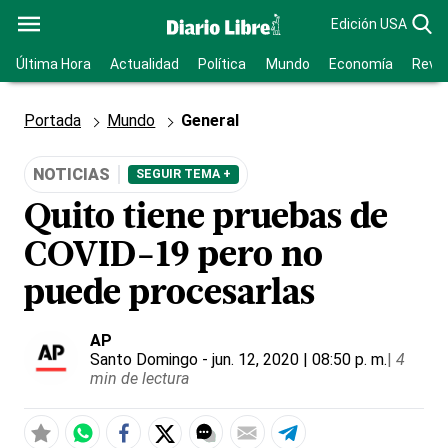
Edición USA
Última Hora
Actualidad
Política
Mundo
Economía
Revis
Portada
Mundo
General
NOTICIAS
SEGUIR TEMA +
Quito tiene pruebas de
COVID-19 pero no
puede procesarlas
AP
Santo Domingo
- jun. 12, 2020 | 08:50 p. m.
|
4
min de lectura