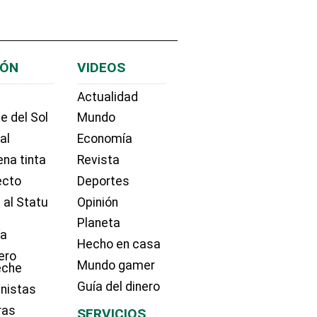
IÓN
VIDEOS
Actualidad
e del Sol
Mundo
ial
Economía
na tinta
Revista
ecto
Deportes
 al Statu
Opinión
Planeta
ía
Hecho en casa
ero
Mundo gamer
eche
Guía del dinero
nistas
ras
SERVICIOS