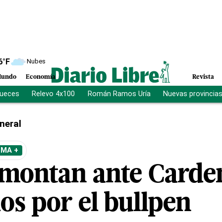
6
°F
Nubes
undo
Economía
Revista
jueces
Relevo 4x100
Román Ramos Uría
Nuevas provincia
neral
EMA +
emontan ante Carde
os por el bullpen