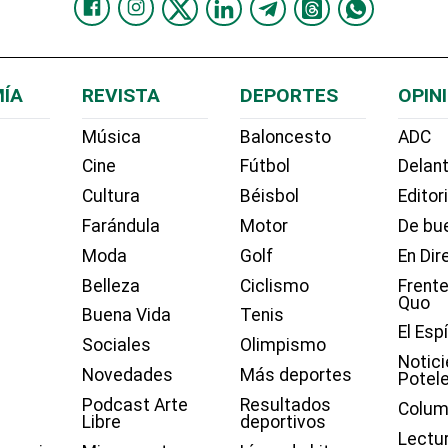
ÍA
REVISTA
DEPORTES
OPIN
Música
Baloncesto
ADC
Cine
Fútbol
Delant
Cultura
Béisbol
Editor
Farándula
Motor
De bue
Moda
Golf
En Dir
Belleza
Ciclismo
Frente
Quo
Buena Vida
Tenis
El Esp
Sociales
Olimpismo
Notici
Novedades
Más deportes
Potel
Podcast Arte
Resultados
Colum
Libre
deportivos
Lectu