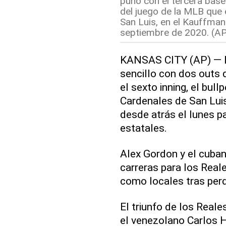
puño con el tercera base
del juego de la MLB que 
San Luis, en el Kauffman
septiembre de 2020. (AP
KANSAS CITY (AP) — E
sencillo con dos outs q
el sexto inning, el bul
Cardenales de San Luis
desde atrás el lunes p
estatales.
Alex Gordon y el cuba
carreras para los Real
como locales tras perd
El triunfo de los Real
el venezolano Carlos 