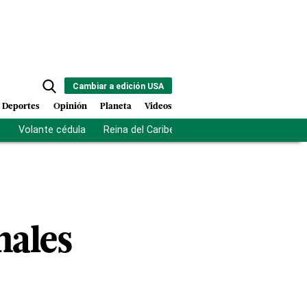
Cambiar a edición USA
Deportes
Opinión
Planeta
Videos
s
Volante cédula
Reina del Caribe
Clausura Juegos Centro
nales