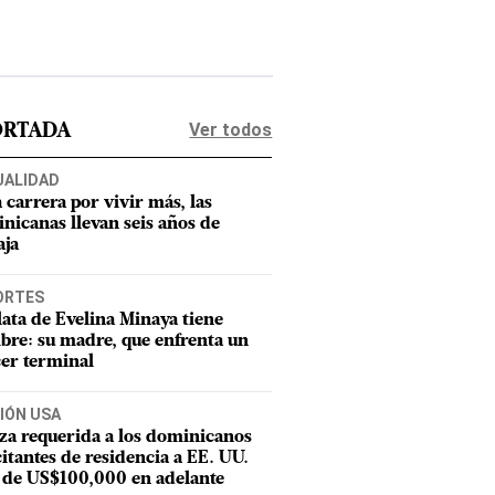
Ver todos
ORTADA
UALIDAD
a carrera por vivir más, las
nicanas llevan seis años de
aja
ORTES
lata de Evelina Minaya tiene
re: su madre, que enfrenta un
er terminal
IÓN USA
za requerida a los dominicanos
citantes de residencia a EE. UU.
 de US$100,000 en adelante