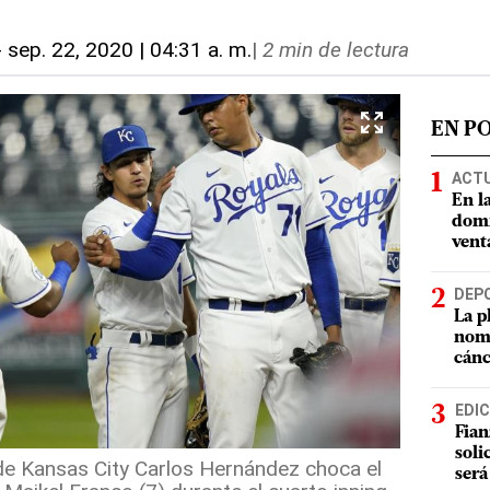
-
sep. 22, 2020 | 04:31 a. m.
|
2 min de lectura
EN P
ACT
En l
domi
vent
DEP
La p
nomb
cánc
EDIC
Fian
soli
 de Kansas City Carlos Hernández choca el
será