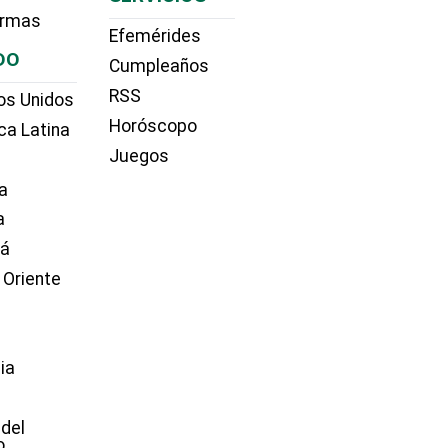
irmas
Efemérides
DO
Cumpleaños
RSS
os Unidos
Horóscopo
ca Latina
Juegos
a
a
dá
 Oriente
ia
e
 del
o