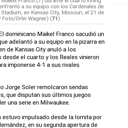
 Maikel Franco (7) durante el cuarto inning
enfrentó a su equipo con los Cardenales de
 Stadium, en Kansas City, Missouri, el 21 de
 Foto/Orlin Wagner) (
71
)
l dominicano Maikel Franco sacudió un
ue adelantó a su equipo en la pizarra en
lpen de Kansas City anuló a los
 desde el cuarto y los Reales vinieron
ara imponerse 4-1 a sus rivales
no Jorge Soler remolcaron sendas
es, que disputan sus últimos juegos
er una serie en Milwaukee.
es estuvo impulsado desde la lomita por
Hernández, en su segunda apertura de