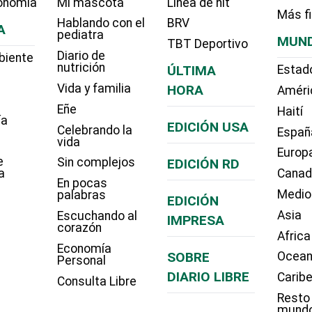
onomia
Mi mascota
Línea de hit
Más f
Hablando con el
BRV
A
pediatra
MUN
TBT Deportivo
Diario de
biente
nutrición
ÚLTIMA
Estad
Vida y familia
HORA
Améri
Eñe
Haití
ía
EDICIÓN USA
Celebrando la
Españ
vida
Europ
e
Sin complejos
EDICIÓN RD
a
Cana
En pocas
Medio
palabras
EDICIÓN
Asia
Escuchando al
IMPRESA
corazón
Africa
Economía
SOBRE
Ocean
Personal
DIARIO LIBRE
Carib
Consulta Libre
Resto
mund