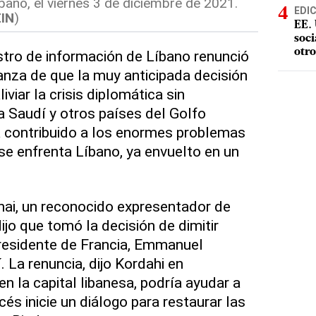
bano, el viernes 3 de diciembre de 2021.
EDI
IN
)
EE. 
soci
otro
tro de información de Líbano renunció
ranza de que la muy anticipada decisión
iviar la crisis diplomática sin
 Saudí y otros países del Golfo
ha contribuido a los enormes problemas
e enfrenta Líbano, ya envuelto en un
hai, un reconocido expresentador de
jo que tomó la decisión de dimitir
 presidente de Francia, Emmanuel
 La renuncia, dijo Kordahi en
n la capital libanesa, podría ayudar a
és inicie un diálogo para restaurar las