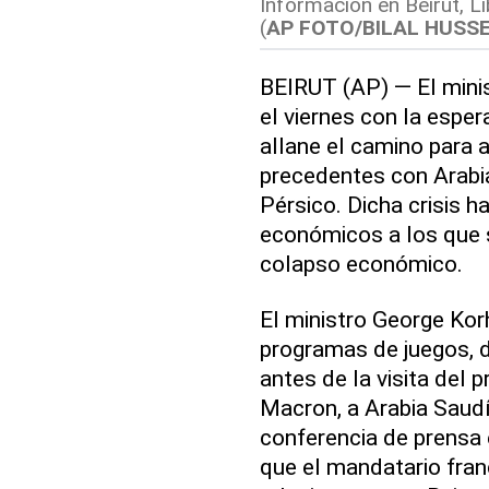
Información en Beirut, Lí
(
AP FOTO/BILAL HUSSE
BEIRUT (AP) — El minis
el viernes con la espe
allane el camino para al
precedentes con Arabia
Pérsico. Dicha crisis 
económicos a los que s
colapso económico.
El ministro George Kor
programas de juegos, di
antes de la visita del
Macron, a Arabia Saudí.
conferencia de prensa e
que el mandatario franc