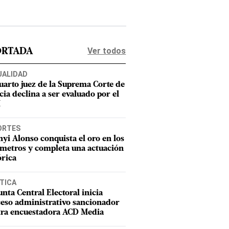
Ver todos
ORTADA
UALIDAD
uarto juez de la Suprema Corte de
cia declina a ser evaluado por el
M
ORTES
nyi Alonso conquista el oro en los
metros y completa una actuación
órica
TICA
unta Central Electoral inicia
eso administrativo sancionador
tra encuestadora ACD Media