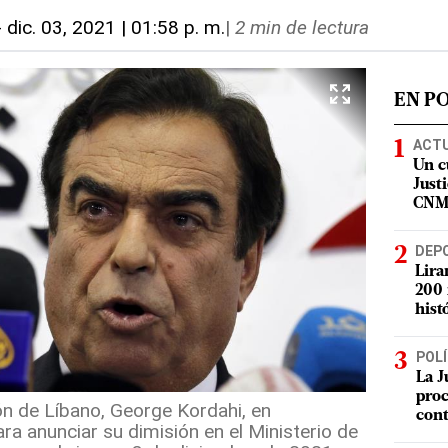
-
dic. 03, 2021 | 01:58 p. m.
|
2 min de lectura
EN P
ACT
Un c
Justi
CN
DEP
Lira
200 
hist
POLÍ
La J
proc
ón de Líbano, George Kordahi, en
con
ra anunciar su dimisión en el Ministerio de