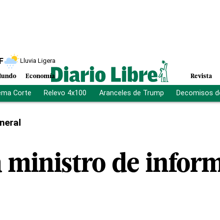
F
Lluvia Ligera
undo
Economía
Revista
ema Corte
Relevo 4x100
Aranceles de Trump
Decomisos d
neral
 ministro de infor