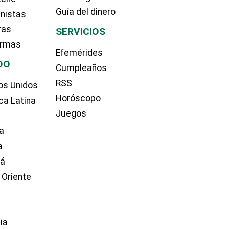
Guía del dinero
nistas
ras
SERVICIOS
irmas
Efemérides
DO
Cumpleaños
RSS
os Unidos
Horóscopo
ca Latina
Juegos
a
a
dá
 Oriente
ia