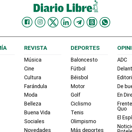
ÍA
REVISTA
DEPORTES
OPIN
Música
Baloncesto
ADC
Cine
Fútbol
Delant
Cultura
Béisbol
Editor
Farándula
Motor
De bue
Moda
Golf
En Dir
Belleza
Ciclismo
Frente
Quo
Buena Vida
Tenis
El Esp
Sociales
Olimpismo
Notici
Novedades
Más deportes
Potel