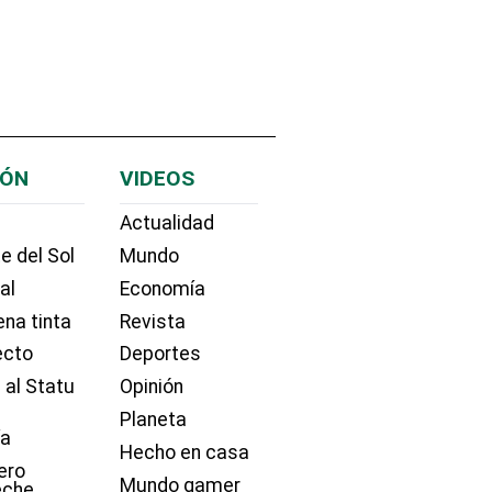
IÓN
VIDEOS
Actualidad
e del Sol
Mundo
ial
Economía
na tinta
Revista
ecto
Deportes
 al Statu
Opinión
Planeta
ía
Hecho en casa
ero
Mundo gamer
eche