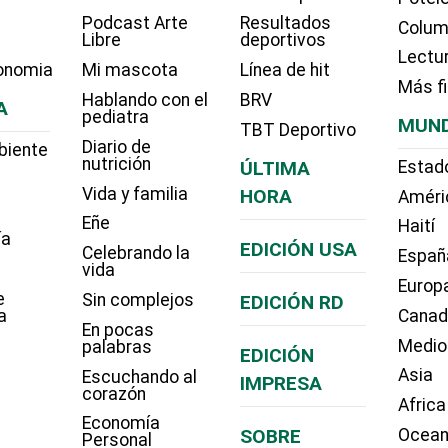
Podcast Arte
Resultados
Colum
Libre
deportivos
Lectu
onomia
Mi mascota
Línea de hit
Más f
Hablando con el
BRV
A
pediatra
MUN
TBT Deportivo
Diario de
biente
nutrición
ÚLTIMA
Estad
Vida y familia
HORA
Améri
Eñe
Haití
ía
EDICIÓN USA
Celebrando la
Españ
vida
Europ
e
Sin complejos
EDICIÓN RD
a
Cana
En pocas
Medio
palabras
EDICIÓN
Asia
Escuchando al
IMPRESA
corazón
Africa
Economía
SOBRE
Ocean
Personal