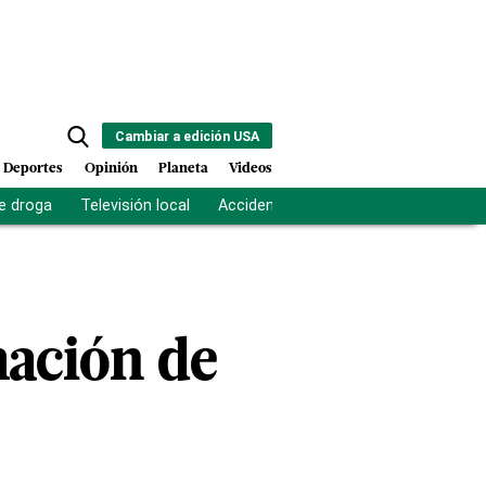
Cambiar a edición USA
Deportes
Opinión
Planeta
Videos
e droga
Televisión local
Accidente Los Ríos
Fuerza antipand
mación de