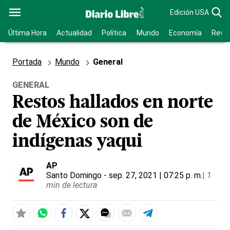
Edición USA
Última Hora
Actualidad
Política
Mundo
Economía
Revis
Portada
Mundo
General
GENERAL
Restos hallados en norte
de México son de
indígenas yaqui
AP
Santo Domingo
- sep. 27, 2021 | 07:25 p. m.
|
1
min de lectura