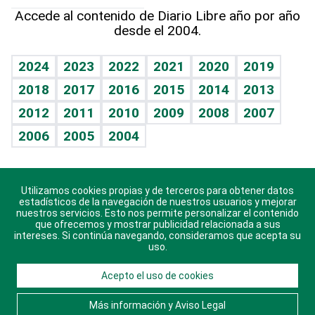
Hablando con el pediatra
Línea de hit
Más firmas
Hecho en casa
Cumpleaños
Accede al contenido de Diario Libre año por año
desde el 2004.
Diario de nutrición
BRV
Mundo gamer
RSS
Vida y familia
TBT Deportivo
Guía del dinero
Horóscopos
2024
2023
2022
2021
2020
2019
Eñe
2018
2017
2016
2015
2014
2013
Crucigramas
2012
2011
2010
2009
2008
2007
Celebrando la vida
2006
2005
2004
Sin complejos
En pocas palabras
Utilizamos cookies propias y de terceros para obtener datos
Descarga nuestras aplicaciones para Android, iOS y
Escuchando al corazón
estadísticos de la navegación de nuestros usuarios y mejorar
sistema Huawei.
nuestros servicios. Esto nos permite personalizar el contenido
que ofrecemos y mostrar publicidad relacionada a sus
Economía Personal
intereses. Si continúa navegando, consideramos que acepta su
uso.
Consulta Libre
Acepto el uso de cookies
© 2021 Diario Libre, todos los derechos reservados.
Consulta el
Aviso Legal
. Ponte en
Contacto
con
Más información y Aviso Legal