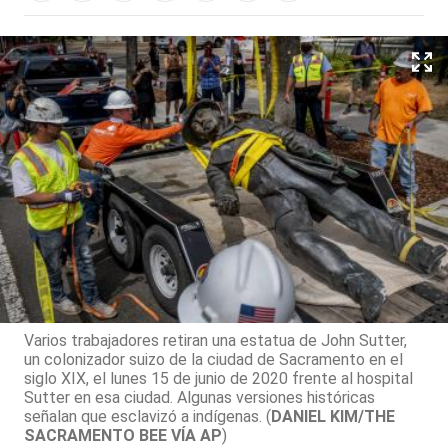
Varios trabajadores retiran una estatua de John Sutter,
un colonizador suizo de la ciudad de Sacramento en el
siglo XIX, el lunes 15 de junio de 2020 frente al hospital
Sutter en esa ciudad. Algunas versiones históricas
señalan que esclavizó a indígenas. (
DANIEL KIM/THE
SACRAMENTO BEE VÍA AP
)