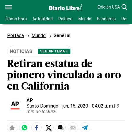
Edición USA
Última Hora
Actualidad
Política
Mundo
Economía
Revis
Portada
Mundo
General
NOTICIAS
SEGUIR TEMA +
Retiran estatua de
pionero vinculado a oro
en California
AP
Santo Domingo
- jun. 16, 2020 | 04:02 a. m.
|
3
min de lectura