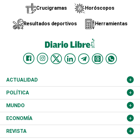
Crucigramas
Horóscopos
Resultados deportivos
Herramientas
ACTUALIDAD
Nacional
POLÍTICA
Ciudad
Partidos
MUNDO
Educación
JCE
Estados Unidos
ECONOMÍA
Salud
TSE
América Latina
Finanzas
REVISTA