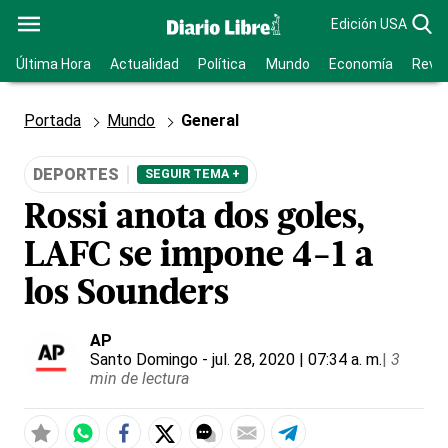
Edición USA
Última Hora
Actualidad
Política
Mundo
Economía
Revis
Portada
Mundo
General
DEPORTES
SEGUIR TEMA +
Rossi anota dos goles,
LAFC se impone 4-1 a
los Sounders
AP
Santo Domingo
- jul. 28, 2020 | 07:34 a. m.
|
3
min de lectura