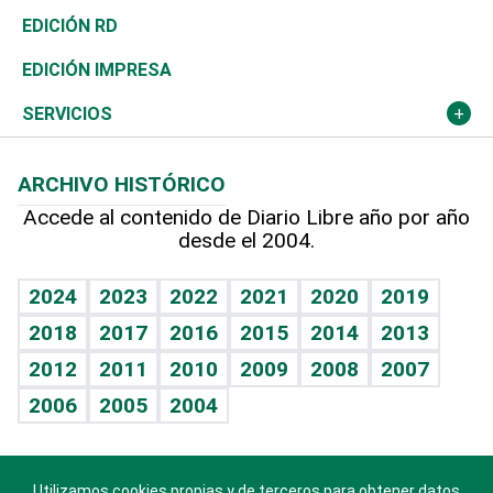
Ocenanía
Telecom.
Sociales
Tenis
El Espía
Historia
Revista
EDICIÓN RD
Caribe
Global y variable
Novedades
Olimpismo
Noticiero Poteleche
Martes de tecnología
Deportes
EDICIÓN IMPRESA
Resto del mundo
Economía personal
Podcast Arte Libre
Más deportes
Columnistas
Cambio climático
Opinión
SERVICIOS
Macroeconomía
Mi mascota
Resultados deportivos
Lecturas
Planeta
Efemérides
ARCHIVO HISTÓRICO
Hablando con el pediatra
Línea de hit
Más firmas
Hecho en casa
Cumpleaños
Accede al contenido de Diario Libre año por año
desde el 2004.
Diario de nutrición
BRV
Mundo gamer
RSS
Vida y familia
TBT Deportivo
Guía del dinero
Horóscopos
2024
2023
2022
2021
2020
2019
Eñe
2018
2017
2016
2015
2014
2013
Crucigramas
2012
2011
2010
2009
2008
2007
Celebrando la vida
2006
2005
2004
Sin complejos
En pocas palabras
Utilizamos cookies propias y de terceros para obtener datos