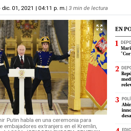
-
dic. 01, 2021 | 04:11 p. m.
|
3 min de lectura
EN P
DEP
Mari
"Cor
DEP
Repú
meda
rele
POLÍ
Abin
inno
desa
mir Putin habla en una ceremonia para
de embajadores extranjers en el Kremlin,
EDI