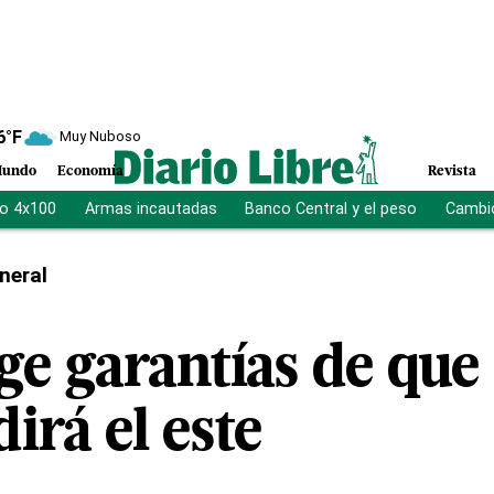
6
°F
Muy Nuboso
undo
Economía
Revista
vo 4x100
Armas incautadas
Banco Central y el peso
Cambio
neral
ige garantías de qu
irá el este