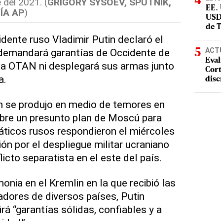
 del 2021. (
GRIGORY SYSOEV, SPUTNIK,
EE.
ÍA AP
)
USD
de 
ente ruso Vladimir Putin declaró el
ACT
demandará garantías de Occidente de
Eval
la OTAN ni desplegará sus armas junto
Cort
a.
disc
n se produjo en medio de temores en
obre un presunto plan de Moscú para
máticos rusos respondieron el miércoles
n por el despliegue militar ucraniano
licto separatista en el este del país.
nia en el Kremlin en la que recibió las
dores de diversos países, Putin
rá “garantías sólidas, confiables y a