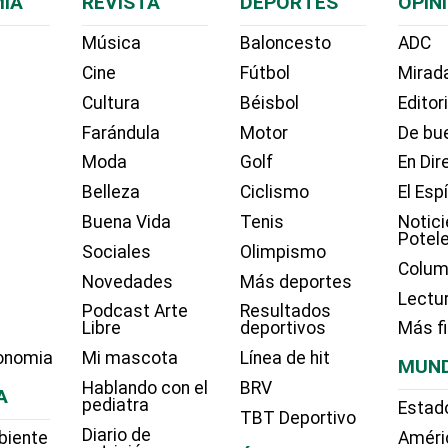
ÍA
REVISTA
DEPORTES
OPIN
Música
Baloncesto
ADC
Cine
Fútbol
Mirada
Cultura
Béisbol
Editor
Farándula
Motor
De bue
Moda
Golf
En Dir
Belleza
Ciclismo
El Esp
Buena Vida
Tenis
Notici
Potel
Sociales
Olimpismo
Colum
Novedades
Más deportes
Lectu
Podcast Arte
Resultados
Libre
deportivos
Más f
onomia
Mi mascota
Línea de hit
MUN
Hablando con el
BRV
A
pediatra
Estad
TBT Deportivo
Diario de
biente
Améri