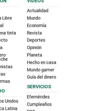
IÓN
VIDEOS
Actualidad
 Libre
Mundo
ial
Economía
na tinta
Revista
ecto
Deportes
ía
Opinión
ero
Planeta
eche
Hecho en casa
nistas
Mundo gamer
ras
Guía del dinero
irmas
SERVICIOS
DO
Efemérides
os Unidos
Cumpleaños
ca Latina