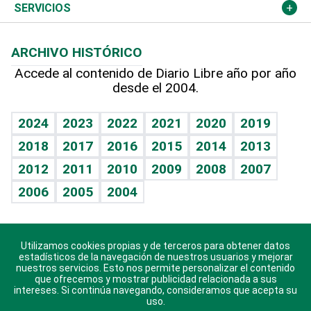
Resto del mundo
Economía personal
Podcast Arte Libre
Más deportes
Columnistas
Cambio climático
Opinión
SERVICIOS
Macroeconomía
Mi mascota
Resultados deportivos
Lecturas
Planeta
Efemérides
ARCHIVO HISTÓRICO
Hablando con el pediatra
Línea de hit
Más firmas
Hecho en casa
Cumpleaños
Accede al contenido de Diario Libre año por año
desde el 2004.
Diario de nutrición
BRV
Mundo gamer
RSS
Vida y familia
TBT Deportivo
Guía del dinero
Horóscopos
2024
2023
2022
2021
2020
2019
Eñe
2018
2017
2016
2015
2014
2013
Crucigramas
2012
2011
2010
2009
2008
2007
Celebrando la vida
2006
2005
2004
Sin complejos
En pocas palabras
Utilizamos cookies propias y de terceros para obtener datos
Descarga nuestras aplicaciones para Android, iOS y
Escuchando al corazón
estadísticos de la navegación de nuestros usuarios y mejorar
sistema Huawei.
nuestros servicios. Esto nos permite personalizar el contenido
que ofrecemos y mostrar publicidad relacionada a sus
Economía Personal
intereses. Si continúa navegando, consideramos que acepta su
uso.
Consulta Libre