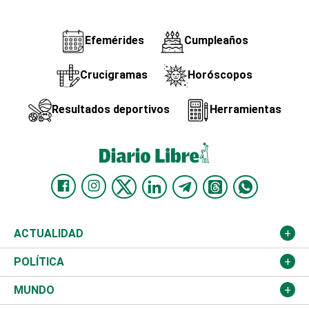
Efemérides
Cumpleaños
Crucigramas
Horóscopos
Resultados deportivos
Herramientas
ACTUALIDAD
Nacional
POLÍTICA
Ciudad
Partidos
MUNDO