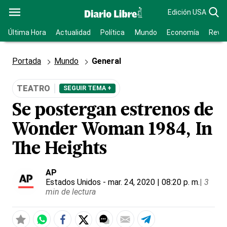
Edición USA
Última Hora
Actualidad
Política
Mundo
Economía
Revis
Portada
Mundo
General
TEATRO
SEGUIR TEMA +
Se postergan estrenos de
Wonder Woman 1984, In
The Heights
AP
Estados Unidos
- mar. 24, 2020 | 08:20 p. m.
|
3
min de lectura