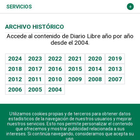
Resto del mundo
Economía personal
Podcast Arte Libre
Más deportes
Columnistas
Cambio climático
Opinión
SERVICIOS
Macroeconomía
Mi mascota
Resultados deportivos
Lecturas
Planeta
Efemérides
ARCHIVO HISTÓRICO
Hablando con el pediatra
Línea de hit
Más firmas
Hecho en casa
Cumpleaños
Accede al contenido de Diario Libre año por año
desde el 2004.
Diario de nutrición
BRV
Mundo gamer
RSS
Vida y familia
TBT Deportivo
Guía del dinero
Horóscopos
2024
2023
2022
2021
2020
2019
Eñe
2018
2017
2016
2015
2014
2013
Crucigramas
2012
2011
2010
2009
2008
2007
Celebrando la vida
2006
2005
2004
Sin complejos
En pocas palabras
Utilizamos cookies propias y de terceros para obtener datos
Descarga nuestras aplicaciones para Android, iOS y
Escuchando al corazón
estadísticos de la navegación de nuestros usuarios y mejorar
sistema Huawei.
nuestros servicios. Esto nos permite personalizar el contenido
que ofrecemos y mostrar publicidad relacionada a sus
Economía Personal
intereses. Si continúa navegando, consideramos que acepta su
uso.