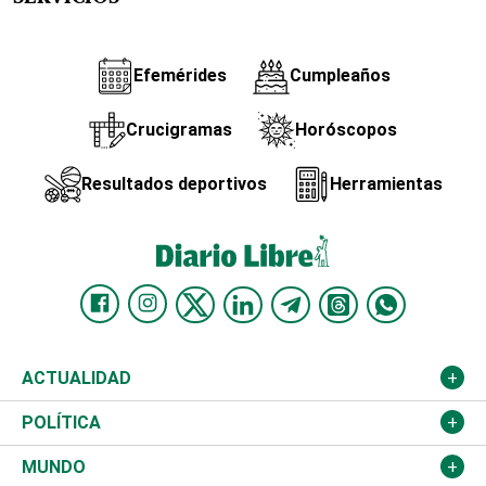
Efemérides
Cumpleaños
Crucigramas
Horóscopos
Resultados deportivos
Herramientas
ACTUALIDAD
Nacional
POLÍTICA
Ciudad
Partidos
MUNDO