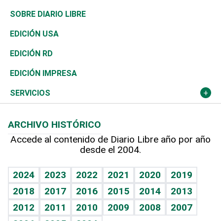
José Boquete
Asia
Consumo
Belleza
Golf
De buena tinta
Clima
Mundo
SOBRE DIARIO LIBRE
Reportajes
África
Vivienda
Buena Vida
Ciclismo
En Directo
Tecnología
Economía
EDICIÓN USA
Ocenanía
Telecom.
Sociales
Tenis
El Espía
Historia
Revista
EDICIÓN RD
Caribe
Global y variable
Novedades
Olimpismo
Noticiero Poteleche
Martes de tecnología
Deportes
EDICIÓN IMPRESA
Resto del mundo
Economía personal
Podcast Arte Libre
Más deportes
Columnistas
Cambio climático
Opinión
SERVICIOS
Macroeconomía
Mi mascota
Resultados deportivos
Lecturas
Planeta
Efemérides
ARCHIVO HISTÓRICO
Hablando con el pediatra
Línea de hit
Más firmas
Hecho en casa
Cumpleaños
Accede al contenido de Diario Libre año por año
desde el 2004.
Diario de nutrición
BRV
Mundo gamer
RSS
Vida y familia
TBT Deportivo
Guía del dinero
Horóscopos
2024
2023
2022
2021
2020
2019
Eñe
2018
2017
2016
2015
2014
2013
Crucigramas
2012
2011
2010
2009
2008
2007
Celebrando la vida