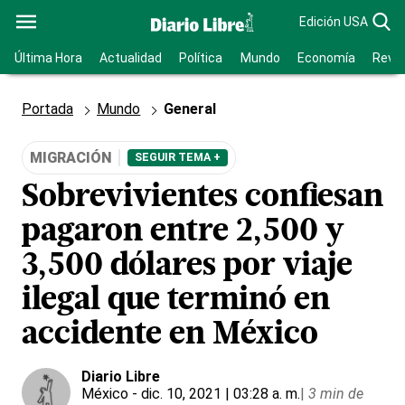
Edición USA
Última Hora
Actualidad
Política
Mundo
Economía
Revis
Portada
Mundo
General
MIGRACIÓN
SEGUIR TEMA +
Sobrevivientes confiesan
pagaron entre 2,500 y
3,500 dólares por viaje
ilegal que terminó en
accidente en México
Diario Libre
México
- dic. 10, 2021 | 03:28 a. m.
|
3 min de