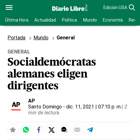
Edición USA
Última Hora
Actualidad
Política
Mundo
Economía
Revis
Portada
Mundo
General
GENERAL
Socialdemócratas
alemanes eligen
dirigentes
AP
Santo Domingo
- dic. 11, 2021 | 07:10 p. m.
|
2
min de lectura