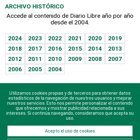
ARCHIVO HISTÓRICO
Hablando con el pediatra
Línea de hit
Más firmas
Hecho en casa
Cumpleaños
Accede al contenido de Diario Libre año por año
desde el 2004.
Diario de nutrición
BRV
Mundo gamer
RSS
Vida y familia
TBT Deportivo
Guía del dinero
Horóscopos
2024
2023
2022
2021
2020
2019
Eñe
2018
2017
2016
2015
2014
2013
Crucigramas
2012
2011
2010
2009
2008
2007
Celebrando la vida
2006
2005
2004
Sin complejos
En pocas palabras
Utilizamos cookies propias y de terceros para obtener datos
Descarga nuestras aplicaciones para Android, iOS y
Escuchando al corazón
estadísticos de la navegación de nuestros usuarios y mejorar
sistema Huawei.
nuestros servicios. Esto nos permite personalizar el contenido
que ofrecemos y mostrar publicidad relacionada a sus
Economía Personal
intereses. Si continúa navegando, consideramos que acepta su
uso.
Consulta Libre
Acepto el uso de cookies
© 2021 Diario Libre, todos los derechos reservados.