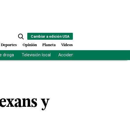
Cambiar a edición USA
Deportes
Opinión
Planeta
Videos
e droga
Televisión local
Accidente Los Ríos
Fuerza antipand
Texans y