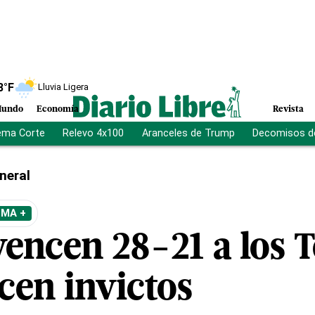
8
°F
Lluvia Ligera
undo
Economía
Revista
ema Corte
Relevo 4x100
Aranceles de Trump
Decomisos d
neral
EMA +
vencen 28-21 a los 
en invictos