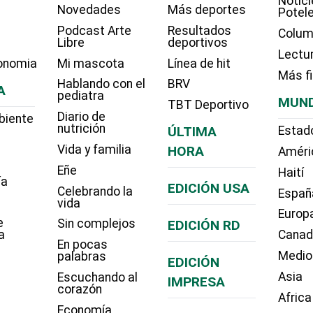
Notici
Novedades
Más deportes
Potel
Podcast Arte
Resultados
Colum
Libre
deportivos
Lectu
onomia
Mi mascota
Línea de hit
Más f
Hablando con el
BRV
A
pediatra
MUN
TBT Deportivo
Diario de
biente
nutrición
ÚLTIMA
Estad
Vida y familia
HORA
Améri
Eñe
Haití
ía
EDICIÓN USA
Celebrando la
Españ
vida
Europ
e
Sin complejos
EDICIÓN RD
a
Cana
En pocas
Medio
palabras
EDICIÓN
Asia
Escuchando al
IMPRESA
corazón
Africa
Economía