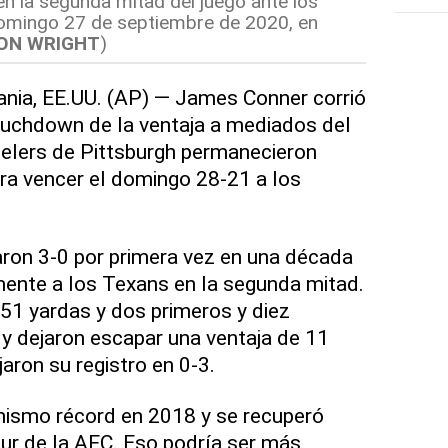
n la segunda mitad del juego ante los
omingo 27 de septiembre de 2020, en
ON WRIGHT
)
ia, EE.UU. (AP) — James Conner corrió
ouchdown de la ventaja a mediados del
eelers de Pittsburgh permanecieron
ara vencer el domingo 28-21 a los
ron 3-0 por primera vez en una década
mente a los Texans en la segunda mitad.
51 yardas y dos primeros y diez
y dejaron escapar una ventaja de 11
aron su registro en 0-3.
mismo récord en 2018 y se recuperó
Sur de la AFC. Eso podría ser más