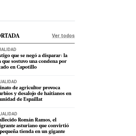
Ver todos
ORTADA
UALIDAD
stigo que se negó a disparar: la
a que sostuvo una condena por
tado en Capotillo
UALIDAD
inato de agricultor provoca
urbios y desalojo de haitianos en
nidad de Espaillat
UALIDAD
allecido Román Ramos, el
grante asturiano que convirtió
pequeña tienda en un gigante