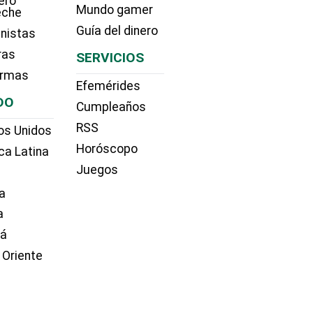
ero
Mundo gamer
eche
Guía del dinero
nistas
ras
SERVICIOS
irmas
Efemérides
DO
Cumpleaños
RSS
os Unidos
Horóscopo
ca Latina
Juegos
a
a
dá
 Oriente