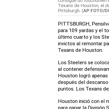
consigue un touchdown e
Texans de Houston, el d
Pittsburgh. (
AP FOTO/D
PITTSBURGH, Pensilvan
para 109 yardas y el t
último cuarto y los St
invictos al remontar p
Texans de Houston.
Los Steelers se coloca
al contener defensiva
Houston logró apenas 
después del descanso 
puntos. Los Texans dej
Houston inició con el 
para ganar la División 