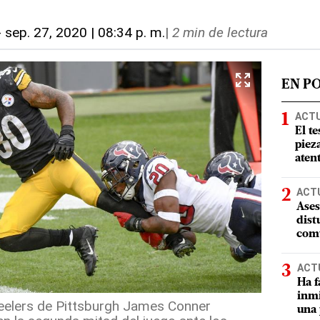
-
sep. 27, 2020 | 08:34 p. m.
|
2 min de lectura
EN P
ACT
El te
piez
aten
ACT
Ases
dist
comu
ACT
Ha f
inmi
teelers de Pittsburgh James Conner
una 