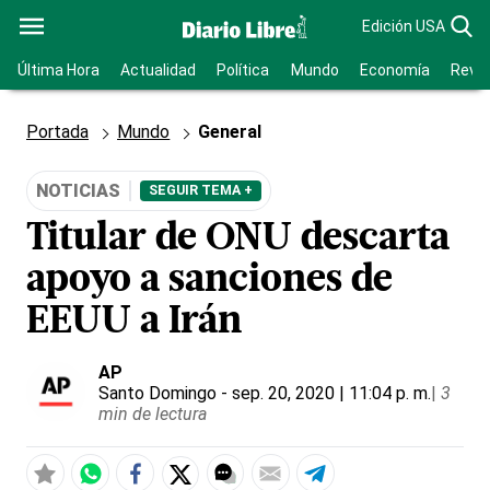
Edición USA
Última Hora
Actualidad
Política
Mundo
Economía
Revis
Portada
Mundo
General
NOTICIAS
SEGUIR TEMA +
Titular de ONU descarta
apoyo a sanciones de
EEUU a Irán
AP
Santo Domingo
- sep. 20, 2020 | 11:04 p. m.
|
3
min de lectura