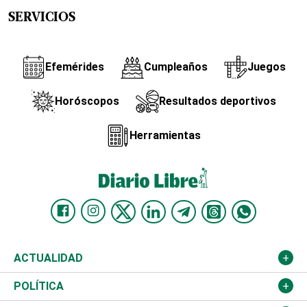
SERVICIOS
Efemérides
Cumpleaños
Juegos
Horóscopos
Resultados deportivos
Herramientas
ACTUALIDAD
Nacional
POLÍTICA