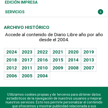
Caribe
Global y variable
Novedades
Olimpismo
El Espía
Martes de tecnología
Deportes
EDICIÓN IMPRESA
Resto del mundo
Economía personal
Podcast Arte Libre
Más deportes
Noticiero Poteleche
Cambio climático
Opinión
SERVICIOS
Macroeconomía
Mi mascota
Resultados deportivos
Columnistas
Planeta
Efemérides
ARCHIVO HISTÓRICO
Hablando con el pediatra
Línea de hit
Lecturas
Hecho en casa
Cumpleaños
Accede al contenido de Diario Libre año por año
desde el 2004.
Diario de nutrición
BRV
Más firmas
Mundo gamer
RSS
Vida y familia
TBT Deportivo
Guía del dinero
Horóscopos
2024
2023
2022
2021
2020
2019
Eñe
2018
2017
2016
2015
2014
2013
Juegos
2012
2011
2010
2009
2008
2007
Celebrando la vida
2006
2005
2004
Sin complejos
En pocas palabras
Utilizamos cookies propias y de terceros para obtener datos
Descarga nuestras aplicaciones para Android, iOS y
Escuchando al corazón
estadísticos de la navegación de nuestros usuarios y mejorar
sistema Huawei.
nuestros servicios. Esto nos permite personalizar el contenido
que ofrecemos y mostrar publicidad relacionada a sus
Economía Personal