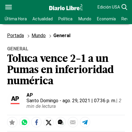
Edición USA
Última Hora
Actualidad
Política
Mundo
Economía
Revis
Portada
Mundo
General
GENERAL
Toluca vence 2-1 a un
Pumas en inferioridad
numérica
AP
Santo Domingo
- ago. 29, 2021 | 07:36 p. m.
|
2
min de lectura