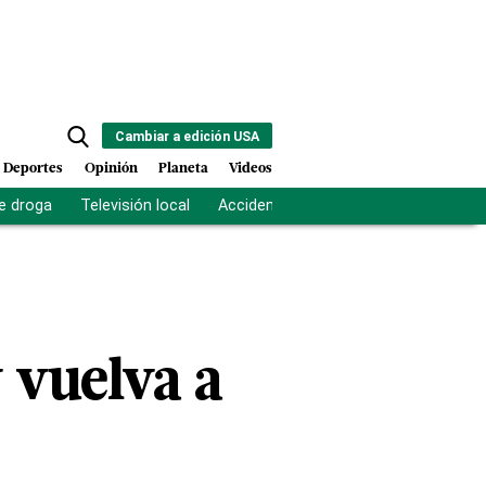
Cambiar a edición USA
Deportes
Opinión
Planeta
Videos
e droga
Televisión local
Accidente Los Ríos
Fuerza antipand
 vuelva a