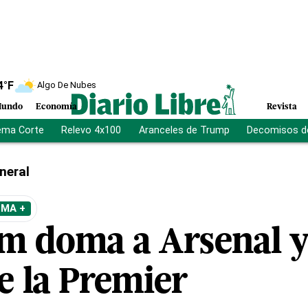
4
°F
Algo De Nubes
undo
Economía
Revista
ema Corte
Relevo 4x100
Aranceles de Trump
Decomisos d
neral
EMA +
m doma a Arsenal y
e la Premier