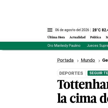
28
°C
82.
06 de agosto del 2026
Última Hora
Actualidad
Política
M
Oro Marileidy Paulino
Jueces Supr
Portada
Mundo
Ge
DEPORTES
SEGUIR T
Tottenha
la cima d