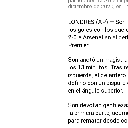
partido contra Arsenal p
diciembre de 2020, en Lo
LONDRES (AP) — Son H
los goles con los que 
2-0 a Arsenal en el der
Premier.
Son anotó un magistral
los 13 minutos. Tras r
izquierda, el delanter
definió con un dispar
en el ángulo superior.
Son devolvió gentilez
la primera parte, aco
para rematar desde cor