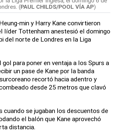
or la Liga Premier inglesa, el domingo 6 de
ndres. (
PAUL CHILDS/POOL VÍA AP
)
eung-min y Harry Kane convirtieron
el líder Tottenham anestesió el domingo
bi del norte de Londres en la Liga
 gol para poner en ventaja a los Spurs a
ecibir un pase de Kane por la banda
o surcoreano recortó hacia adentro y
o combeado desde 25 metros que clavó
as cuando se jugaban los descuentos de
modando el balón que Kane aprovechó
ta distancia.