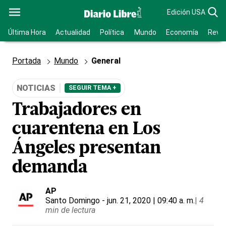
Edición USA
Última Hora
Actualidad
Política
Mundo
Economía
Revis
Portada
Mundo
General
NOTICIAS
SEGUIR TEMA +
Trabajadores en
cuarentena en Los
Ángeles presentan
demanda
AP
Santo Domingo
- jun. 21, 2020 | 09:40 a. m.
|
4
min de lectura