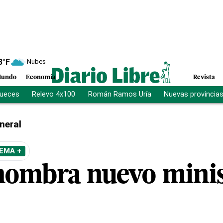
8
°F
Nubes
undo
Economía
Revista
jueces
Relevo 4x100
Román Ramos Uría
Nuevas provincia
neral
EMA +
nombra nuevo minis