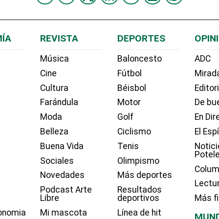
ÍA
REVISTA
DEPORTES
OPIN
Música
Baloncesto
ADC
Cine
Fútbol
Mirada
Cultura
Béisbol
Editor
Farándula
Motor
De bue
Moda
Golf
En Dir
Belleza
Ciclismo
El Esp
Buena Vida
Tenis
Notici
Potel
Sociales
Olimpismo
Colum
Novedades
Más deportes
Lectu
Podcast Arte
Resultados
Libre
deportivos
Más f
onomia
Mi mascota
Línea de hit
MUN