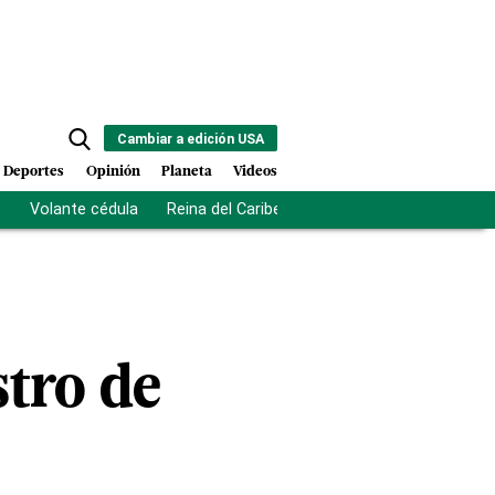
Cambiar a edición USA
Deportes
Opinión
Planeta
Videos
s
Volante cédula
Reina del Caribe
Clausura Juegos Centro
tro de