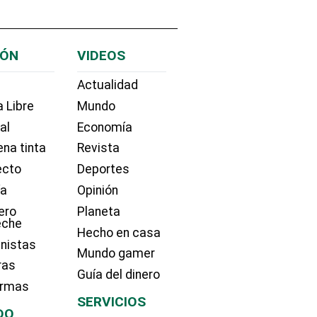
IÓN
VIDEOS
Actualidad
 Libre
Mundo
ial
Economía
na tinta
Revista
ecto
Deportes
ía
Opinión
ero
Planeta
eche
Hecho en casa
nistas
Mundo gamer
ras
Guía del dinero
irmas
SERVICIOS
DO