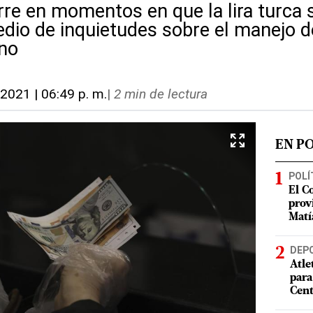
rre en momentos en que la lira turca 
edio de inquietudes sobre el manejo 
rno
 2021 | 06:49 p. m.
|
2 min de lectura
EN P
POLÍ
El C
prov
Matí
DEP
Atle
para
Cent