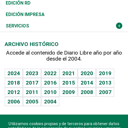
Ocenanía
Telecom.
Sociales
Tenis
El Espía
Historia
Revista
EDICIÓN RD
Caribe
Global y variable
Novedades
Olimpismo
Noticiero Poteleche
Martes de tecnología
Deportes
EDICIÓN IMPRESA
Resto del mundo
Economía personal
Podcast Arte Libre
Más deportes
Columnistas
Cambio climático
Opinión
SERVICIOS
Macroeconomía
Mi mascota
Resultados deportivos
Lecturas
Planeta
Efemérides
ARCHIVO HISTÓRICO
Hablando con el pediatra
Línea de hit
Más firmas
Hecho en casa
Cumpleaños
Accede al contenido de Diario Libre año por año
desde el 2004.
Diario de nutrición
BRV
Mundo gamer
RSS
Vida y familia
TBT Deportivo
Guía del dinero
Horóscopos
2024
2023
2022
2021
2020
2019
Eñe
2018
2017
2016
2015
2014
2013
Crucigramas
2012
2011
2010
2009
2008
2007
Celebrando la vida
2006
2005
2004
Sin complejos
En pocas palabras
Utilizamos cookies propias y de terceros para obtener datos
Descarga nuestras aplicaciones para Android, iOS y
Escuchando al corazón