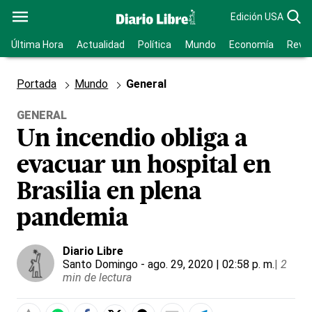
Edición USA
Última Hora
Actualidad
Política
Mundo
Economía
Revis
Portada
Mundo
General
GENERAL
Un incendio obliga a
evacuar un hospital en
Brasilia en plena
pandemia
Diario Libre
Santo Domingo
- ago. 29, 2020 | 02:58 p. m.
|
2
min de lectura