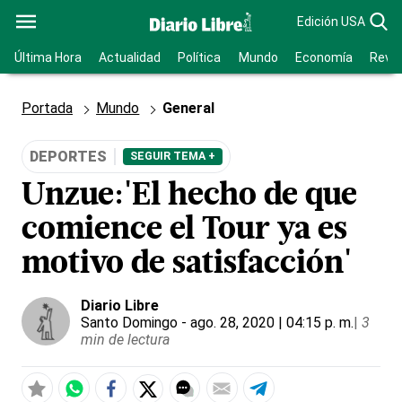
Edición USA
Última Hora
Actualidad
Política
Mundo
Economía
Revis
Portada
Mundo
General
DEPORTES
SEGUIR TEMA +
Unzue:'El hecho de que
comience el Tour ya es
motivo de satisfacción'
Diario Libre
Santo Domingo
- ago. 28, 2020 | 04:15 p. m.
|
3
min de lectura