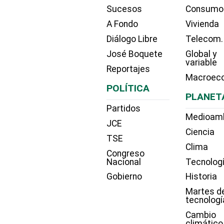
Sucesos
Consumo
A Fondo
Vivienda
Diálogo Libre
Telecom.
José Boquete
Global y
variable
Reportajes
Macroec
POLÍTICA
PLANET
Partidos
Medioam
JCE
Ciencia
TSE
Clima
Congreso
Nacional
Tecnolog
Gobierno
Historia
Martes d
tecnologí
Cambio
climático