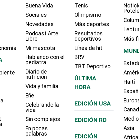
Buena Vida
Tenis
Notici
Potel
Sociales
Olimpismo
Colum
Novedades
Más deportes
Lectu
Podcast Arte
Resultados
Libre
deportivos
Más f
onomia
Mi mascota
Línea de hit
MUN
Hablando con el
BRV
A
pediatra
Estad
TBT Deportivo
Diario de
biente
Améri
nutrición
ÚLTIMA
Haití
Vida y familia
HORA
Españ
Eñe
ía
Europ
EDICIÓN USA
Celebrando la
Cana
vida
e
Medio
Sin complejos
EDICIÓN RD
a
Asia
En pocas
palabras
EDICIÓN
Africa