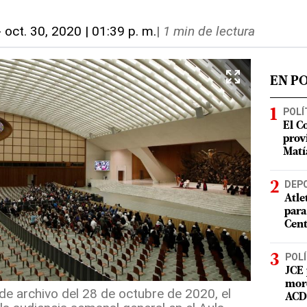
-
oct. 30, 2020 | 01:39 p. m.
|
1 min de lectura
EN P
POLÍ
El C
prov
Matí
DEP
Atle
para
Cent
POLÍ
JCE 
mord
e archivo del 28 de octubre de 2020, el
ACD 