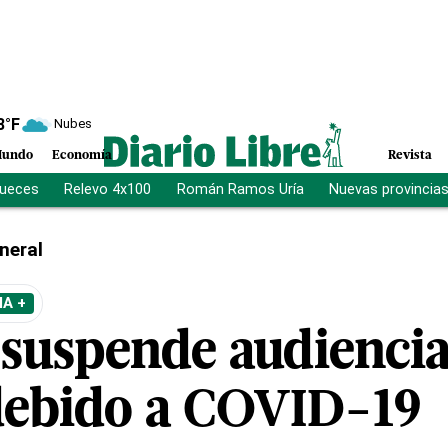
8
°F
Nubes
undo
Economía
Revista
jueces
Relevo 4x100
Román Ramos Uría
Nuevas provincia
neral
A +
 suspende audienci
debido a COVID-19