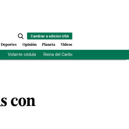
Cambiar a edición USA
Deportes
Opinión
Planeta
Videos
s
Volante cédula
Reina del Caribe
Clausura Juegos Centro
as con