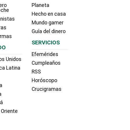
ero
Planeta
eche
Hecho en casa
nistas
Mundo gamer
ras
Guía del dinero
irmas
SERVICIOS
DO
Efemérides
os Unidos
Cumpleaños
ca Latina
RSS
Horóscopo
a
Crucigramas
a
dá
 Oriente