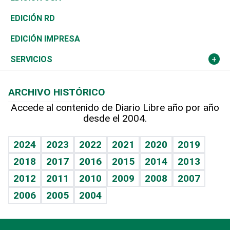
Ocenanía
Telecom.
Sociales
Tenis
El Espía
Historia
Revista
EDICIÓN RD
Caribe
Global y variable
Novedades
Olimpismo
Noticiero Poteleche
Martes de tecnología
Deportes
EDICIÓN IMPRESA
Resto del mundo
Economía personal
Podcast Arte Libre
Más deportes
Columnistas
Cambio climático
Opinión
SERVICIOS
Macroeconomía
Mi mascota
Resultados deportivos
Lecturas
Planeta
Efemérides
ARCHIVO HISTÓRICO
Hablando con el pediatra
Línea de hit
Más firmas
Hecho en casa
Cumpleaños
Accede al contenido de Diario Libre año por año
desde el 2004.
Diario de nutrición
BRV
Mundo gamer
RSS
Vida y familia
TBT Deportivo
Guía del dinero
Horóscopos
2024
2023
2022
2021
2020
2019
Eñe
2018
2017
2016
2015
2014
2013
Crucigramas
2012
2011
2010
2009
2008
2007
Celebrando la vida
2006
2005
2004
Sin complejos
En pocas palabras