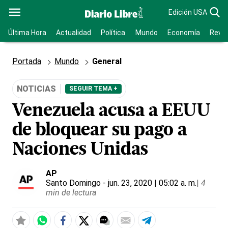
Edición USA
Última Hora
Actualidad
Política
Mundo
Economía
Revis
Portada
Mundo
General
NOTICIAS
SEGUIR TEMA +
Venezuela acusa a EEUU
de bloquear su pago a
Naciones Unidas
AP
Santo Domingo
- jun. 23, 2020 | 05:02 a. m.
|
4
min de lectura