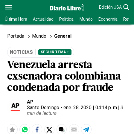
Edición USA
Última Hora
Actualidad
Política
Mundo
Economía
Revis
Portada
Mundo
General
NOTICIAS
SEGUIR TEMA +
Venezuela arresta
exsenadora colombiana
condenada por fraude
AP
Santo Domingo
- ene. 28, 2020 | 04:14 p. m.
|
3
min de lectura