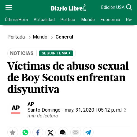
Edición USA
Última Hora
Actualidad
Política
Mundo
Economía
Revis
Portada
Mundo
General
NOTICIAS
SEGUIR TEMA +
Víctimas de abuso sexual
de Boy Scouts enfrentan
disyuntiva
AP
Santo Domingo
- may. 31, 2020 | 05:12 p. m.
|
3
min de lectura