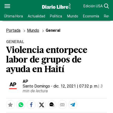
Edición USA
Última Hora
Actualidad
Política
Mundo
Economía
Revis
Portada
Mundo
General
GENERAL
Violencia entorpece
labor de grupos de
ayuda en Haití
AP
Santo Domingo
- dic. 12, 2021 | 07:32 p. m.
|
3
min de lectura