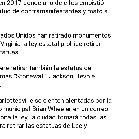
en 2017 donde uno de ellos embistió
titud de contramanifestantes y mató a
tados Unidos han retirado monumentos
irginia la ley estatal prohíbe retirar
statuas.
iere retirar también la estatua del
mas “Stonewall” Jackson, llevó el
.
rlottesville se sienten alentadas por la
ro municipal Brian Wheeler en un correo
iona la ley, la ciudad tomará todas las
a retirar las estatuas de Lee y