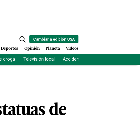
Cambiar a edición USA
Deportes
Opinión
Planeta
Videos
e droga
Televisión local
Accidente Los Ríos
Fuerza antipand
statuas de