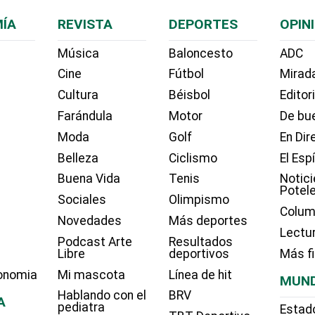
ÍA
REVISTA
DEPORTES
OPIN
Música
Baloncesto
ADC
Cine
Fútbol
Mirada
Cultura
Béisbol
Editor
Farándula
Motor
De bue
Moda
Golf
En Dir
Belleza
Ciclismo
El Esp
Buena Vida
Tenis
Notici
Potel
Sociales
Olimpismo
Colum
Novedades
Más deportes
Lectu
Podcast Arte
Resultados
Libre
deportivos
Más f
onomia
Mi mascota
Línea de hit
MUN
Hablando con el
BRV
A
pediatra
Estad