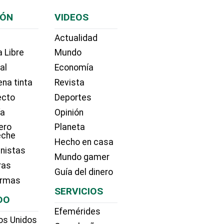
IÓN
VIDEOS
Actualidad
 Libre
Mundo
ial
Economía
na tinta
Revista
ecto
Deportes
ía
Opinión
ero
Planeta
eche
Hecho en casa
nistas
Mundo gamer
ras
Guía del dinero
irmas
SERVICIOS
DO
Efemérides
os Unidos