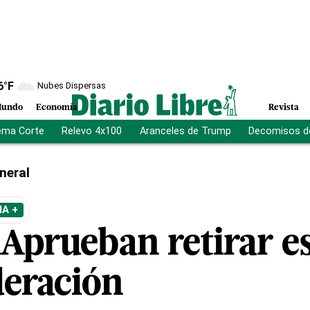
6
°F
Nubes Dispersas
undo
Economía
Revista
ema Corte
Relevo 4x100
Aranceles de Trump
Decomisos d
neral
A +
 Aprueban retirar e
deración