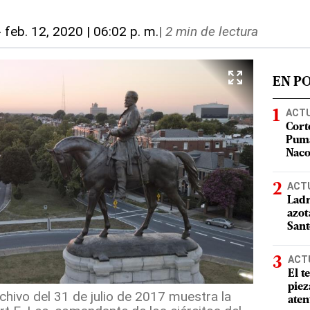
-
feb. 12, 2020 | 06:02 p. m.
|
2 min de lectura
EN P
ACT
Cort
Puma
Nac
ACT
Ladr
azot
San
ACT
El t
piez
hivo del 31 de julio de 2017 muestra la
aten