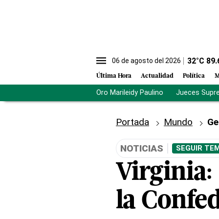
32
°C
89.
06 de agosto del 2026
Última Hora
Actualidad
Política
M
Oro Marileidy Paulino
Jueces Supr
Portada
Mundo
Ge
NOTICIAS
SEGUIR TEM
Virginia:
la Confe