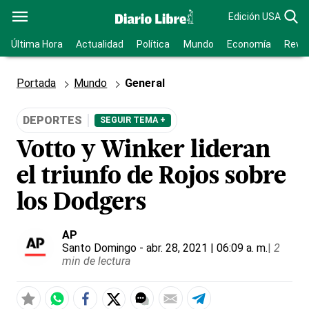
Edición USA
Última Hora
Actualidad
Política
Mundo
Economía
Revis
Portada
Mundo
General
DEPORTES
SEGUIR TEMA +
Votto y Winker lideran
el triunfo de Rojos sobre
los Dodgers
AP
Santo Domingo
- abr. 28, 2021 | 06:09 a. m.
|
2
min de lectura