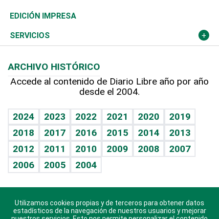
Caribe
Global y variable
Novedades
Olimpismo
Noticiero Poteleche
Martes de tecnología
Deportes
EDICIÓN IMPRESA
Resto del mundo
Economía personal
Podcast Arte Libre
Más deportes
Columnistas
Cambio climático
Opinión
SERVICIOS
Macroeconomía
Mi mascota
Resultados deportivos
Lecturas
Planeta
Efemérides
ARCHIVO HISTÓRICO
Hablando con el pediatra
Línea de hit
Más firmas
Hecho en casa
Cumpleaños
Accede al contenido de Diario Libre año por año
desde el 2004.
Diario de nutrición
BRV
Mundo gamer
RSS
Vida y familia
TBT Deportivo
Guía del dinero
Horóscopos
2024
2023
2022
2021
2020
2019
Eñe
2018
2017
2016
2015
2014
2013
Crucigramas
2012
2011
2010
2009
2008
2007
Celebrando la vida
2006
2005
2004
Sin complejos
En pocas palabras
Utilizamos cookies propias y de terceros para obtener datos
Descarga nuestras aplicaciones para Android, iOS y
Escuchando al corazón
estadísticos de la navegación de nuestros usuarios y mejorar
sistema Huawei.
nuestros servicios. Esto nos permite personalizar el contenido