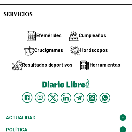
SERVICIOS
Efemérides
Cumpleaños
Crucigramas
Horóscopos
Resultados deportivos
Herramientas
ACTUALIDAD
Nacional
POLÍTICA