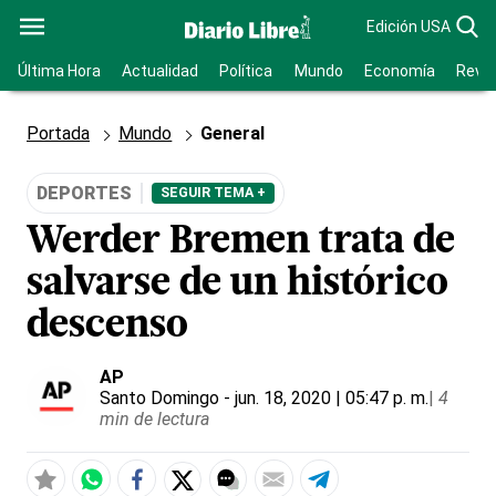
Edición USA
Última Hora
Actualidad
Política
Mundo
Economía
Revis
Portada
Mundo
General
DEPORTES
SEGUIR TEMA +
Werder Bremen trata de
salvarse de un histórico
descenso
AP
Santo Domingo
- jun. 18, 2020 | 05:47 p. m.
|
4
min de lectura