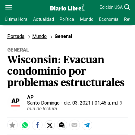
Edición USA
Última Hora
Actualidad
Política
Mundo
Economía
Revis
Portada
Mundo
General
GENERAL
Wisconsin: Evacuan
condominio por
problemas estructurales
AP
Santo Domingo
- dic. 03, 2021 | 01:46 a. m.
|
3
min de lectura