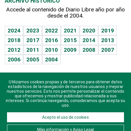
ARCHIVO HISTÓRICO
Hablando con el pediatra
Línea de hit
Más firmas
Hecho en casa
Cumpleaños
Accede al contenido de Diario Libre año por año
desde el 2004.
Diario de nutrición
BRV
Mundo gamer
RSS
Vida y familia
TBT Deportivo
Guía del dinero
Horóscopos
2024
2023
2022
2021
2020
2019
Eñe
2018
2017
2016
2015
2014
2013
Crucigramas
2012
2011
2010
2009
2008
2007
Celebrando la vida
2006
2005
2004
Sin complejos
En pocas palabras
Utilizamos cookies propias y de terceros para obtener datos
Descarga nuestras aplicaciones para Android, iOS y
Escuchando al corazón
estadísticos de la navegación de nuestros usuarios y mejorar
sistema Huawei.
nuestros servicios. Esto nos permite personalizar el contenido
que ofrecemos y mostrar publicidad relacionada a sus
Economía Personal
intereses. Si continúa navegando, consideramos que acepta su
uso.
Consulta Libre
Acepto el uso de cookies
© 2021 Diario Libre, todos los derechos reservados.
Consulta el
Aviso Legal
. Ponte en
Contacto
con
Más información y Aviso Legal