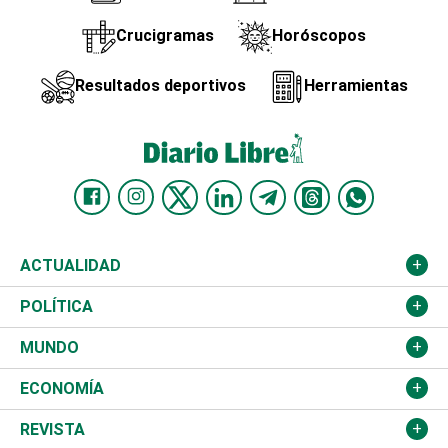
Crucigramas
Horóscopos
Resultados deportivos
Herramientas
ACTUALIDAD
Nacional
POLÍTICA
Ciudad
Partidos
MUNDO
Educación
JCE
Estados Unidos
ECONOMÍA
Salud
TSE
América Latina
Finanzas
REVISTA