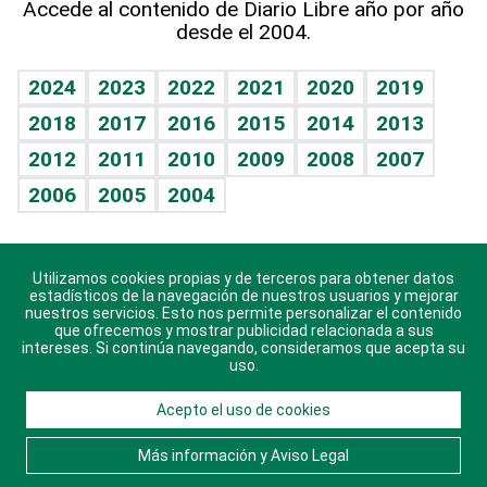
Accede al contenido de Diario Libre año por año
desde el 2004.
Diario de nutrición
BRV
Mundo gamer
RSS
Vida y familia
TBT Deportivo
Guía del dinero
Horóscopos
2024
2023
2022
2021
2020
2019
Eñe
2018
2017
2016
2015
2014
2013
Crucigramas
2012
2011
2010
2009
2008
2007
Celebrando la vida
2006
2005
2004
Sin complejos
En pocas palabras
Utilizamos cookies propias y de terceros para obtener datos
Descarga nuestras aplicaciones para Android, iOS y
Escuchando al corazón
estadísticos de la navegación de nuestros usuarios y mejorar
sistema Huawei.
nuestros servicios. Esto nos permite personalizar el contenido
que ofrecemos y mostrar publicidad relacionada a sus
Economía Personal
intereses. Si continúa navegando, consideramos que acepta su
uso.
Consulta Libre
Acepto el uso de cookies
© 2021 Diario Libre, todos los derechos reservados.
Consulta el
Aviso Legal
. Ponte en
Contacto
con
Más información y Aviso Legal
nosotros y conoce más sobre Diario Libre