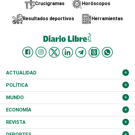
Crucigramas
Horóscopos
Resultados deportivos
Herramientas
ACTUALIDAD
Nacional
POLÍTICA
Ciudad
Partidos
MUNDO
Educación
JCE
Estados Unidos
ECONOMÍA
Salud
TSE
América Latina
Finanzas
REVISTA
Justicia
Congreso Nacional
Haití
Turismo
Música
DEPORTES