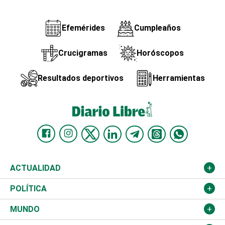
Efemérides
Cumpleaños
Crucigramas
Horóscopos
Resultados deportivos
Herramientas
ACTUALIDAD
Nacional
POLÍTICA
Ciudad
Partidos
MUNDO