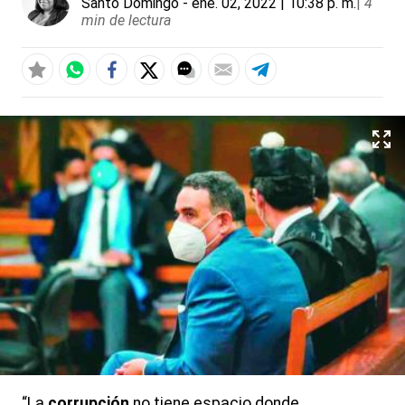
Santo Domingo
- ene. 02, 2022 | 10:38 p. m.
|
4
min de lectura
“La
corrupción
no tiene espacio donde