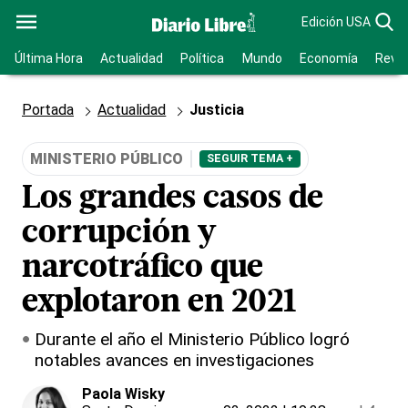
Edición USA
Última Hora
Actualidad
Política
Mundo
Economía
Revis
Portada
Actualidad
Justicia
MINISTERIO PÚBLICO
SEGUIR TEMA +
Los grandes casos de
corrupción y
narcotráfico que
explotaron en 2021
Durante el año el Ministerio Público logró
notables avances en investigaciones
Paola Wisky