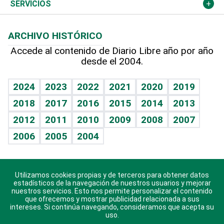
Resto del mundo
Economía personal
Podcast Arte Libre
Más deportes
Columnistas
Cambio climático
Opinión
SERVICIOS
Macroeconomía
Mi mascota
Resultados deportivos
Lecturas
Planeta
Efemérides
ARCHIVO HISTÓRICO
Hablando con el pediatra
Línea de hit
Más firmas
Hecho en casa
Cumpleaños
Accede al contenido de Diario Libre año por año
desde el 2004.
Diario de nutrición
BRV
Mundo gamer
RSS
Vida y familia
TBT Deportivo
Guía del dinero
Horóscopos
2024
2023
2022
2021
2020
2019
Eñe
2018
2017
2016
2015
2014
2013
Crucigramas
2012
2011
2010
2009
2008
2007
Celebrando la vida
2006
2005
2004
Sin complejos
En pocas palabras
Utilizamos cookies propias y de terceros para obtener datos
Descarga nuestras aplicaciones para Android, iOS y
Escuchando al corazón
estadísticos de la navegación de nuestros usuarios y mejorar
sistema Huawei.
nuestros servicios. Esto nos permite personalizar el contenido
que ofrecemos y mostrar publicidad relacionada a sus
Economía Personal
intereses. Si continúa navegando, consideramos que acepta su
uso.
Consulta Libre