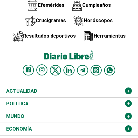
Efemérides
Cumpleaños
Crucigramas
Horóscopos
Resultados deportivos
Herramientas
ACTUALIDAD
Nacional
POLÍTICA
Ciudad
Partidos
MUNDO
Educación
JCE
Estados Unidos
ECONOMÍA