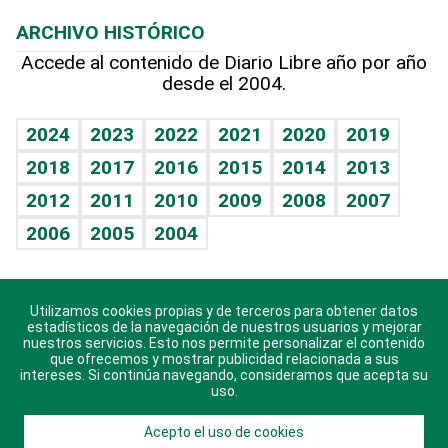
Macroeconomía
Mi mascota
Resultados deportivos
Lecturas
Planeta
Efemérides
ARCHIVO HISTÓRICO
Hablando con el pediatra
Línea de hit
Más firmas
Hecho en casa
Cumpleaños
Accede al contenido de Diario Libre año por año
desde el 2004.
Diario de nutrición
BRV
Mundo gamer
RSS
Vida y familia
TBT Deportivo
Guía del dinero
Horóscopos
2024
2023
2022
2021
2020
2019
Eñe
2018
2017
2016
2015
2014
2013
Crucigramas
2012
2011
2010
2009
2008
2007
Celebrando la vida
2006
2005
2004
Sin complejos
En pocas palabras
Utilizamos cookies propias y de terceros para obtener datos
Descarga nuestras aplicaciones para Android, iOS y
Escuchando al corazón
estadísticos de la navegación de nuestros usuarios y mejorar
sistema Huawei.
nuestros servicios. Esto nos permite personalizar el contenido
que ofrecemos y mostrar publicidad relacionada a sus
Economía Personal
intereses. Si continúa navegando, consideramos que acepta su
uso.
Consulta Libre
Acepto el uso de cookies