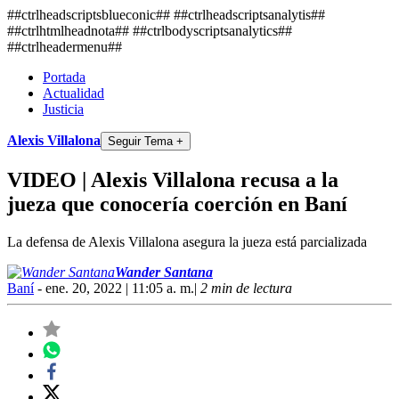
##ctrlheadscriptsblueconic## ##ctrlheadscriptsanalytis##
##ctrlhtmlheadnota##
##ctrlbodyscriptsanalytics##
##ctrlheadermenu##
Portada
Actualidad
Justicia
Alexis Villalona
Seguir Tema +
VIDEO | Alexis Villalona recusa a la
jueza que conocería coerción en Baní
La defensa de Alexis Villalona asegura la jueza está parcializada
Wander Santana
Baní
- ene. 20, 2022 | 11:05 a. m.
|
2 min de lectura