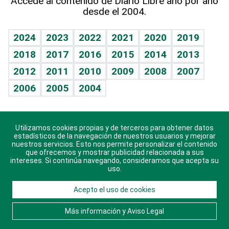
Accede al contenido de Diario Libre año por año
desde el 2004.
Diario de nutrición
BRV
Mundo gamer
RSS
Vida y familia
TBT Deportivo
Guía del dinero
Horóscopos
2024
2023
2022
2021
2020
2019
Eñe
2018
2017
2016
2015
2014
2013
Crucigramas
2012
2011
2010
2009
2008
2007
Celebrando la vida
2006
2005
2004
Sin complejos
En pocas palabras
Utilizamos cookies propias y de terceros para obtener datos
Descarga nuestras aplicaciones para Android, iOS y
Escuchando al corazón
estadísticos de la navegación de nuestros usuarios y mejorar
sistema Huawei.
nuestros servicios. Esto nos permite personalizar el contenido
que ofrecemos y mostrar publicidad relacionada a sus
Economía Personal
intereses. Si continúa navegando, consideramos que acepta su
uso.
Consulta Libre
Acepto el uso de cookies
© 2021 Diario Libre, todos los derechos reservados.
Consulta el
Aviso Legal
. Ponte en
Contacto
con
Más información y Aviso Legal
nosotros y conoce más sobre Diario Libre