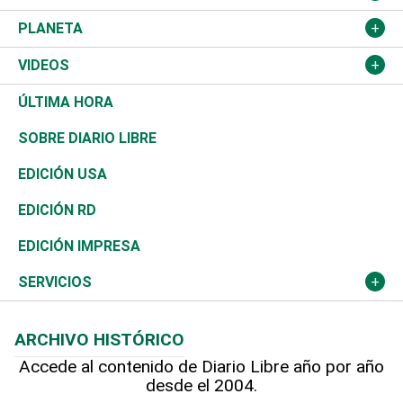
Sucesos
Europa
Empleo
Cultura
Fútbol
ADC
PLANETA
A Fondo
Canadá
Negocios
Farándula
Béisbol
Mirada Libre
Medioambiente
VIDEOS
Diálogo Libre
Medio Oriente
Energía
Moda
Motor
Editorial
Ciencia
Actualidad
ÚLTIMA HORA
José Boquete
Asia
Consumo
Belleza
Golf
De buena tinta
Clima
Mundo
SOBRE DIARIO LIBRE
Reportajes
África
Vivienda
Buena Vida
Ciclismo
En Directo
Tecnología
Economía
EDICIÓN USA
Ocenanía
Telecom.
Sociales
Tenis
El Espía
Historia
Revista
EDICIÓN RD
Caribe
Global y variable
Novedades
Olimpismo
Noticiero Poteleche
Martes de tecnología
Deportes
EDICIÓN IMPRESA
Resto del mundo
Economía personal
Podcast Arte Libre
Más deportes
Columnistas
Cambio climático
Opinión
SERVICIOS
Macroeconomía
Mi mascota
Resultados deportivos
Lecturas
Planeta
Efemérides
ARCHIVO HISTÓRICO
Hablando con el pediatra
Línea de hit
Más firmas
Hecho en casa
Cumpleaños
Accede al contenido de Diario Libre año por año
desde el 2004.
Diario de nutrición
BRV
Mundo gamer
RSS