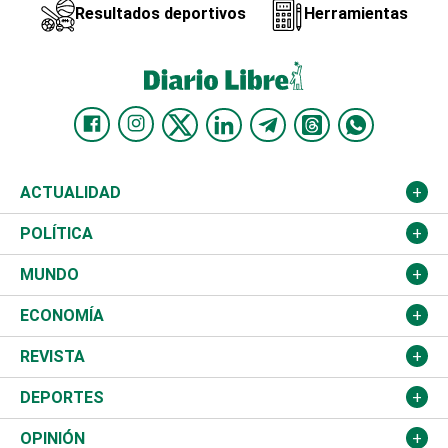
Resultados deportivos
Herramientas
ACTUALIDAD
Nacional
POLÍTICA
Ciudad
Partidos
MUNDO
Educación
JCE
Estados Unidos
ECONOMÍA
Salud
TSE
América Latina
Finanzas
REVISTA
Justicia
Congreso Nacional
Haití
Turismo
Música
DEPORTES
Política
Gobierno
España
Agro
Cine
Baloncesto
OPINIÓN