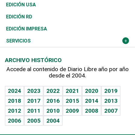
Reportajes
África
Vivienda
Buena Vida
Ciclismo
En Directo
Tecnología
Economía
EDICIÓN USA
Ocenanía
Telecom.
Sociales
Tenis
El Espía
Historia
Revista
EDICIÓN RD
Caribe
Global y variable
Novedades
Olimpismo
Noticiero Poteleche
Martes de tecnología
Deportes
EDICIÓN IMPRESA
Resto del mundo
Economía personal
Podcast Arte Libre
Más deportes
Columnistas
Cambio climático
Opinión
SERVICIOS
Macroeconomía
Mi mascota
Resultados deportivos
Lecturas
Planeta
Efemérides
ARCHIVO HISTÓRICO
Hablando con el pediatra
Línea de hit
Más firmas
Hecho en casa
Cumpleaños
Accede al contenido de Diario Libre año por año
desde el 2004.
Diario de nutrición
BRV
Mundo gamer
RSS
Vida y familia
TBT Deportivo
Guía del dinero
Horóscopos
2024
2023
2022
2021
2020
2019
Eñe
2018
2017
2016
2015
2014
2013
Crucigramas
2012
2011
2010
2009
2008
2007
Celebrando la vida
2006
2005
2004
Sin complejos