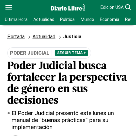
Edición USA
Última Hora
Actualidad
Política
Mundo
Economía
Revis
Portada
Actualidad
Justicia
PODER JUDICIAL
SEGUIR TEMA +
Poder Judicial busca
fortalecer la perspectiva
de género en sus
decisiones
El Poder Judicial presentó este lunes un
manual de “buenas prácticas” para su
implementación