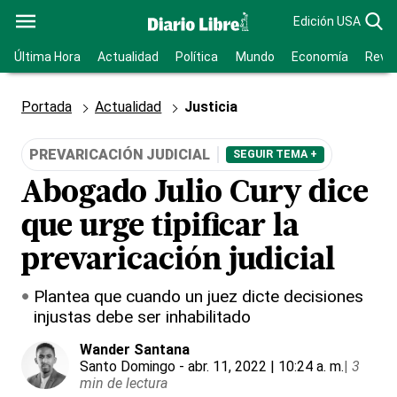
Edición USA
Última Hora
Actualidad
Política
Mundo
Economía
Revis
Portada
Actualidad
Justicia
PREVARICACIÓN JUDICIAL
SEGUIR TEMA +
Abogado Julio Cury dice
que urge tipificar la
prevaricación judicial
Plantea que cuando un juez dicte decisiones
injustas debe ser inhabilitado
Wander Santana
Santo Domingo
- abr. 11, 2022 | 10:24 a. m.
|
3
min de lectura