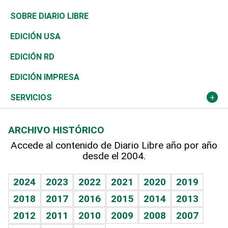
José Boquete
Asia
Consumo
Belleza
Golf
De buena tinta
Clima
Mundo
SOBRE DIARIO LIBRE
Reportajes
África
Vivienda
Buena Vida
Ciclismo
En Directo
Tecnología
Economía
EDICIÓN USA
Ocenanía
Telecom.
Sociales
Tenis
El Espía
Historia
Revista
EDICIÓN RD
Caribe
Global y variable
Novedades
Olimpismo
Noticiero Poteleche
Martes de tecnología
Deportes
EDICIÓN IMPRESA
Resto del mundo
Economía personal
Podcast Arte Libre
Más deportes
Columnistas
Cambio climático
Opinión
SERVICIOS
Macroeconomía
Mi mascota
Resultados deportivos
Lecturas
Planeta
Efemérides
ARCHIVO HISTÓRICO
Hablando con el pediatra
Línea de hit
Más firmas
Hecho en casa
Cumpleaños
Accede al contenido de Diario Libre año por año
desde el 2004.
Diario de nutrición
BRV
Mundo gamer
RSS
Vida y familia
TBT Deportivo
Guía del dinero
Horóscopos
2024
2023
2022
2021
2020
2019
Eñe
2018
2017
2016
2015
2014
2013
Crucigramas
2012
2011
2010
2009
2008
2007
Celebrando la vida