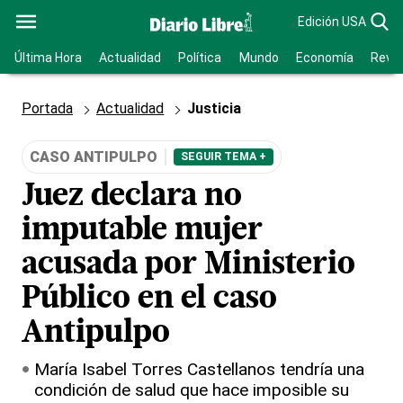
Edición USA
Última Hora
Actualidad
Política
Mundo
Economía
Revis
Portada
Actualidad
Justicia
CASO ANTIPULPO
SEGUIR TEMA +
Juez declara no
imputable mujer
acusada por Ministerio
Público en el caso
Antipulpo
María Isabel Torres Castellanos tendría una
condición de salud que hace imposible su