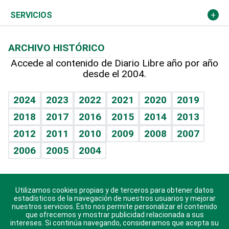
Resto del mundo
Economía personal
Podcast Arte Libre
Más deportes
Columnistas
Cambio climático
Opinión
SERVICIOS
Macroeconomía
Mi mascota
Resultados deportivos
Lecturas
Planeta
Efemérides
ARCHIVO HISTÓRICO
Hablando con el pediatra
Línea de hit
Más firmas
Hecho en casa
Cumpleaños
Accede al contenido de Diario Libre año por año
desde el 2004.
Diario de nutrición
BRV
Mundo gamer
RSS
Vida y familia
TBT Deportivo
Guía del dinero
Horóscopos
2024
2023
2022
2021
2020
2019
Eñe
2018
2017
2016
2015
2014
2013
Crucigramas
2012
2011
2010
2009
2008
2007
Celebrando la vida
2006
2005
2004
Sin complejos
En pocas palabras
Utilizamos cookies propias y de terceros para obtener datos
Descarga nuestras aplicaciones para Android, iOS y
Escuchando al corazón
estadísticos de la navegación de nuestros usuarios y mejorar
sistema Huawei.
nuestros servicios. Esto nos permite personalizar el contenido
que ofrecemos y mostrar publicidad relacionada a sus
Economía Personal
intereses. Si continúa navegando, consideramos que acepta su