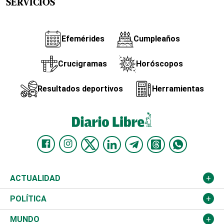
SERVICIOS
Efemérides
Cumpleaños
Crucigramas
Horóscopos
Resultados deportivos
Herramientas
ACTUALIDAD
Nacional
POLÍTICA
Ciudad
Partidos
MUNDO