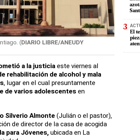
azot
San
ACT
El t
piez
ntiago. (
DIARIO LIBRE/ANEUDY
aten
ometió a la justicia
este viernes al
e rehabilitación de alcohol y mala
es
, lugar en el cual presuntamente
e de varios adolescentes
en
o Silverio Almonte
(Julián o el pastor),
ión de director de la casa de acogida
a para Jóvenes,
ubicada en La