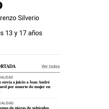
o
renzo Silverio
os 13 y 17 años
Ver todos
ORTADA
UALIDAD
e envía a juicio a Jean André
rol por muerte de mujer en
o
UALIDAD
ones de piezas de vehículos