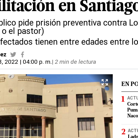
litación en Santiag
blico pide prisión preventiva contra Lo
o el pastor)
fectados tienen entre edades entre l
dez
3, 2022 | 04:00 p. m.
|
2 min de lectura
EN P
ACT
Cort
Puma
Nac
ACT
Ladr