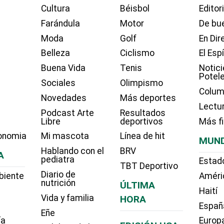
Cultura
Béisbol
Editor
Farándula
Motor
De bue
Moda
Golf
En Dir
Belleza
Ciclismo
El Esp
Buena Vida
Tenis
Notici
Potel
Sociales
Olimpismo
Colum
Novedades
Más deportes
Lectu
Podcast Arte
Resultados
Libre
deportivos
Más f
onomia
Mi mascota
Línea de hit
MUN
Hablando con el
BRV
A
pediatra
Estad
TBT Deportivo
Diario de
biente
Améri
nutrición
ÚLTIMA
Haití
Vida y familia
HORA
Españ
Eñe
ía
Europ