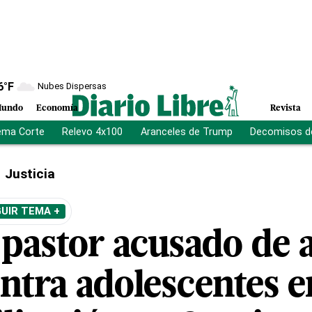
6
°F
Nubes Dispersas
undo
Economía
Revista
ema Corte
Relevo 4x100
Aranceles de Trump
Decomisos d
Justicia
UIR TEMA +
pastor acusado de 
ntra adolescentes e