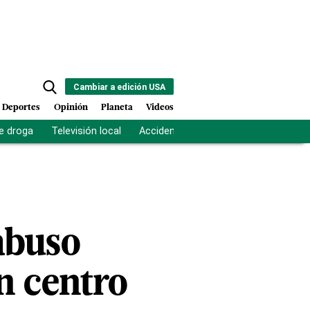
Cambiar a edición USA
Deportes
Opinión
Planeta
Videos
e droga
Televisión local
Accidente Los Ríos
Fuerza antipand
abuso
n centro