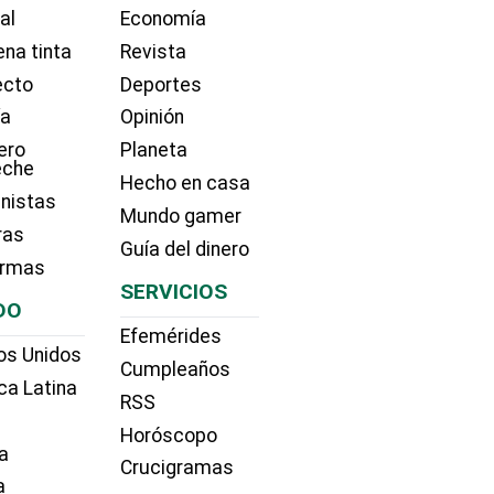
ial
Economía
na tinta
Revista
ecto
Deportes
ía
Opinión
ero
Planeta
eche
Hecho en casa
nistas
Mundo gamer
ras
Guía del dinero
irmas
SERVICIOS
DO
Efemérides
os Unidos
Cumpleaños
ca Latina
RSS
Horóscopo
a
Crucigramas
a