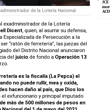
JCE 
mord
xadministrador de la Lotería Nacional.
ACD 
 exadministrador de la Lotería
ell Dicent
, quien, al asumir su defensa,
a Especializada de Persecución a la
ser “ratón de ferretería”, las juezas del
iado del Distrito Nacional anunciaron
cia del
juicio
de fondo a
Operación 13
rzo.
retería es la fiscalía (La Pepca) el
ando no puede rullir, mea y oxida,
es hacen daño al país, que Dios los
o el exfuncionario y principal imputado
 de más de 500 millones de pesos en
a Nacional del 1 de mayo del 2021.