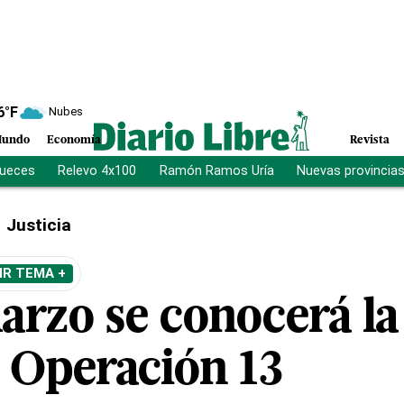
6
°F
Nubes
undo
Economía
Revista
jueces
Relevo 4x100
Ramón Ramos Uría
Nuevas provincia
Justicia
IR TEMA +
arzo se conocerá la
o Operación 13