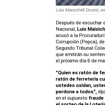
Luis Maisichell Dicent, e
Después de escuchar al
Nacional,
Luis Maisich
acusó a la Procuradurí
Corrupción (Pepca), de 
Segundo Tribunal Coleg
que emitirán su senten
el próximo día 6 de ma
“Quien es ratón de fer
ratón de ferretería cu
ustedes oxidan, usted
perdone a todos”,
dij
en el supuesto
fraude
el sorteo de la Loterí