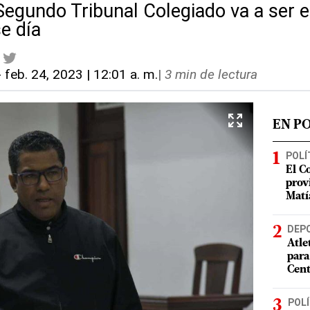
Segundo Tribunal Colegiado va a ser e
e día
-
feb. 24, 2023 | 12:01 a. m.
|
3 min de lectura
EN P
POLÍ
El C
prov
Matí
DEP
Atle
para
Cent
POLÍ