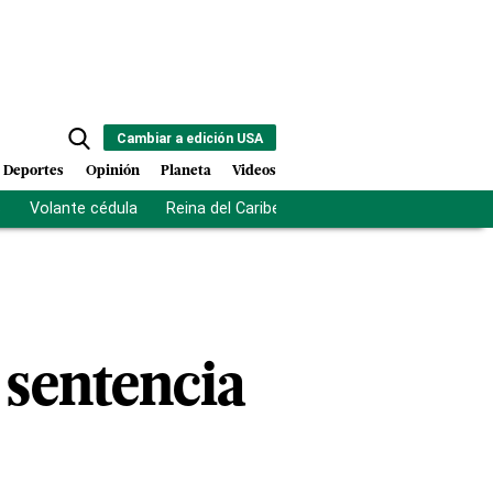
Cambiar a edición USA
Deportes
Opinión
Planeta
Videos
s
Volante cédula
Reina del Caribe
Clausura Juegos Centro
 sentencia