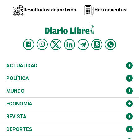
Resultados deportivos
Herramientas
ACTUALIDAD
Nacional
POLÍTICA
Ciudad
Partidos
MUNDO
Educación
JCE
Estados Unidos
ECONOMÍA
Salud
TSE
América Latina
Finanzas
REVISTA
Justicia
Congreso Nacional
Haití
Turismo
Música
DEPORTES